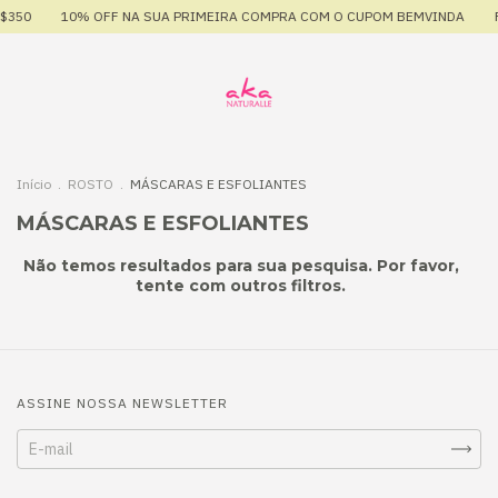
$350
10% OFF NA SUA PRIMEIRA COMPRA COM O CUPOM BEMVINDA
F
Início
.
ROSTO
.
MÁSCARAS E ESFOLIANTES
MÁSCARAS E ESFOLIANTES
Não temos resultados para sua pesquisa. Por favor,
tente com outros filtros.
ASSINE NOSSA NEWSLETTER